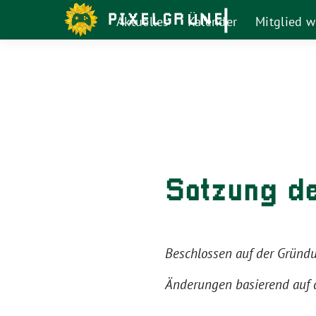
Weiter
Aktuelles
Kalender
Mitglied 
zum
Inhalt
Satzung de
Beschlossen auf der Grün
Änderungen basierend auf 