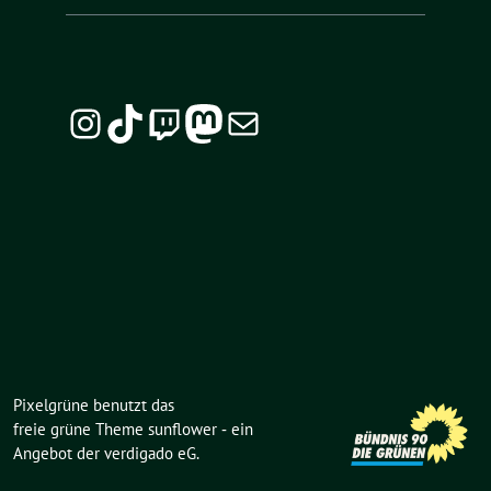
Instagram
TikTok
Twitch
Mastodon
E-Mail
Pixelgrüne benutzt das
freie grüne Theme
sunflower
‐ ein
Angebot der
verdigado eG
.