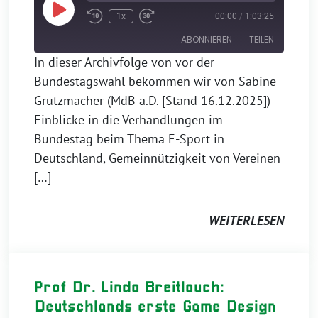
Play
1x
00:00
/
1:03:25
Episode
ABONNIEREN
TEILEN
In dieser Archivfolge von vor der
Bundestagswahl bekommen wir von Sabine
TEILEN
Apple Podcasts
Grützmacher (MdB a.D. [Stand 16.12.2025])
RSS FEED
LINK
Einblicke in die Verhandlungen im
Bundestag beim Thema E-Sport in
EMBED
Deutschland, Gemeinnützigkeit von Vereinen
[…]
WEITERLESEN
Prof Dr. Linda Breitlauch:
Deutschlands erste Game Design