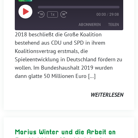
Play
1x
00:00
/
29:08
Episode
ABONNIEREN
TEILEN
2018 beschließt die Große Koalition
bestehend aus CDU und SPD in ihrem
TEILEN
Apple Podcasts
Koalitionsvertrag erstmals, die
RSS FEED
LINK
Spieleentwicklung in Deutschland fördern zu
wollen. Im Bundeshaushalt 2019 wurden
EMBED
dann glatte 50 Millionen Euro […]
WEITERLESEN
Marius Winter und die Arbeit an