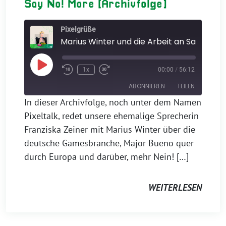
Say No! More [Archivfolge]
Pixelgrüße
Play
1x
00:00
/
56:12
Episode
ABONNIEREN
TEILEN
In dieser Archivfolge, noch unter dem Namen
Pixeltalk, redet unsere ehemalige Sprecherin
TEILEN
Apple Podcasts
Franziska Zeiner mit Marius Winter über die
RSS FEED
LINK
deutsche Gamesbranche, Major Bueno quer
durch Europa und darüber, mehr Nein! […]
EMBED
WEITERLESEN