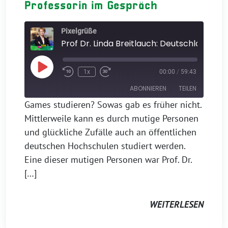
Professorin im Gespräch
Pixelgrüße
Play
1x
00:00
/
59:43
Episode
ABONNIEREN
TEILEN
Games studieren? Sowas gab es früher nicht.
Mittlerweile kann es durch mutige Personen
TEILEN
Apple Podcasts
und glückliche Zufälle auch an öffentlichen
RSS FEED
LINK
deutschen Hochschulen studiert werden.
Eine dieser mutigen Personen war Prof. Dr.
EMBED
[…]
WEITERLESEN