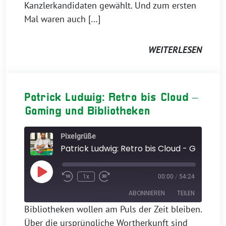
Kanzlerkandidaten gewählt. Und zum ersten
EMBED
Mal waren auch […]
WEITERLESEN
Patrick Ludwig: Retro bis Cloud –
Gaming und Bibliotheken
Pixelgrüße
Play
1x
00:00
/
54:24
Episode
ABONNIEREN
TEILEN
Bibliotheken wollen am Puls der Zeit bleiben.
Über die ursprüngliche Wortherkunft sind
TEILEN
Apple Podcasts