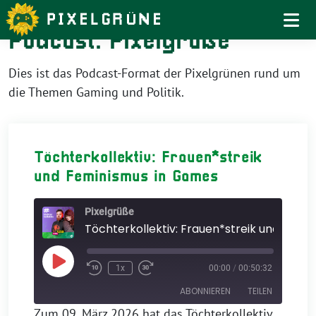
Weiter
zum
Podcast:
Pixelgrüße
Inhalt
Dies ist das Podcast-Format der Pixelgrünen rund um
die Themen Gaming und Politik.
Töchterkollektiv: Frauen*streik
und Feminismus in Games
Pixelgrüße
Play
1x
00:00
/
00:50:32
Episode
ABONNIEREN
TEILEN
Zum 09. März 2026 hat das Töchterkollektiv