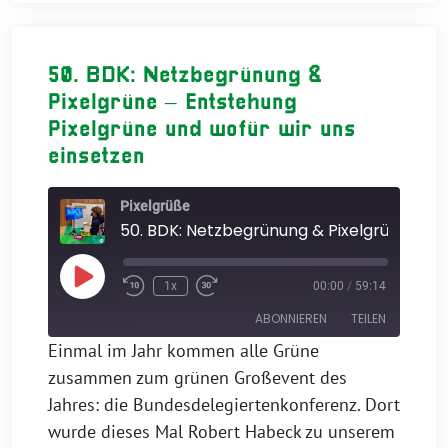
50. BDK: Netzbegrünung &
Pixelgrüne – Entstehung
Pixelgrüne und wofür wir uns
einsetzen
Pixelgrüße
Play
1x
00:00
/
59:14
Episode
ABONNIEREN
TEILEN
Einmal im Jahr kommen alle Grüne
zusammen zum grünen Großevent des
TEILEN
Apple Podcasts
Jahres: die Bundesdelegiertenkonferenz. Dort
RSS FEED
LINK
wurde dieses Mal Robert Habeck zu unserem