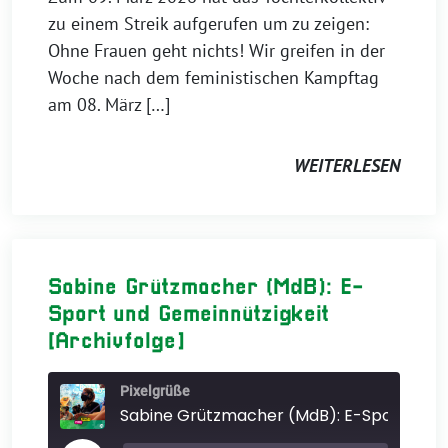
zu einem Streik aufgerufen um zu zeigen:
TEILEN
Apple Podcasts
Ohne Frauen geht nichts! Wir greifen in der
RSS FEED
LINK
Woche nach dem feministischen Kampftag
am 08. März […]
EMBED
WEITERLESEN
Sabine Grützmacher (MdB): E-
Sport und Gemeinnützigkeit
[Archivfolge]
Pixelgrüße